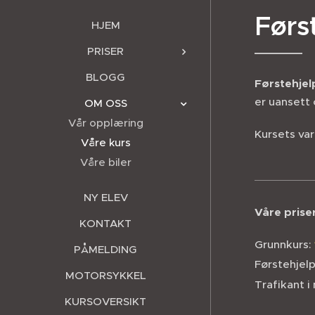
Førs
HJEM
PRISER
BLOGG
Førstehjel
er uansett 
OM OSS
Vår opplæring
Kursets var
Våre kurs
Våre biler
NY ELEV
Våre prise
KONTAKT
Grunnkurs:
PÅMELDING
Førstehjel
MOTORSYKKEL
Trafikant i
KURSOVERSIKT