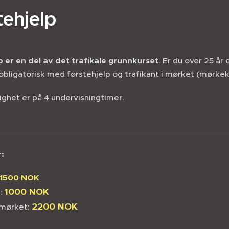
tehjelp
p er en del av det trafikale grunnkurset
. Er du over 25 år
obligatorisk med førstehjelp og trafikant i mørket (mørkekj
ighet er på 4 undervisningtimer.
r:
1500 NOK
1000 NOK
p:
2200
NOK
 mørket: