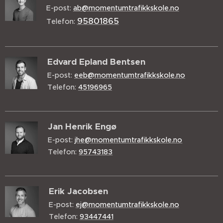
E-post:
ab@momentumtrafikkskole.no
95801865
Telefon:
Edvard Epland Bentsen
E-post:
eeb@momentumtrafikkskole.no
Telefon:
45196965
Jan Henrik Engø
E-post:
jhe@momentumtrafikkskole.no
Telefon:
95743183
Erik Jacobsen
E-post:
ej@momentumtrafikkskole.no
Telefon:
93447441