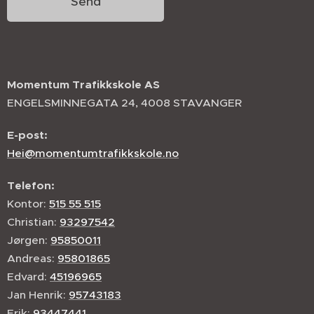
Send
Momentum Trafikkskole AS
ENGELSMINNEGATA 24, 4008 STAVANGER
E-post:
Hei@momentumtrafikkskole.no
Telefon:
Kontor:
515 55 515
Christian:
93297542
Jørgen:
95850011
Andreas:
95801865
Edvard:
45196965
Jan Henrik:
95743183
Erik:
93447441