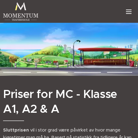
Priser for MC - Klasse
A1, A2 & A
Sluttprisen
vil i stor grad være påvirket av hvor mange
kjøretimer man må ha. Basert på statistikk fra tidligere år kan