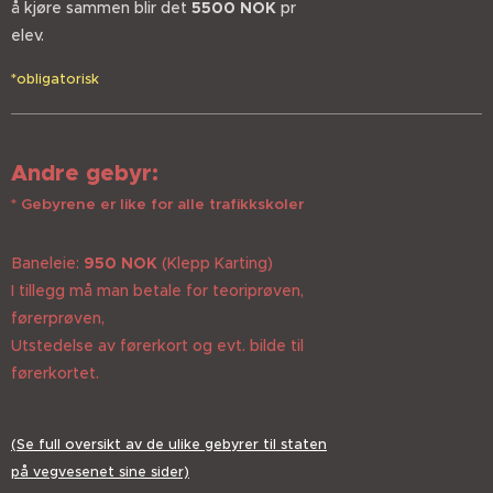
å kjøre sammen blir det
5500 NOK
pr
elev.
*obligatorisk
Andre gebyr:
* Gebyrene er like for alle trafikkskoler
Baneleie:
950
NOK
(Klepp Karting)
I tillegg må man betale for teoriprøven,
førerprøven,
Utstedelse av førerkort og evt. bilde til
førerkortet.
(Se full oversikt av de ulike gebyrer til staten
på vegvesenet sine sider)