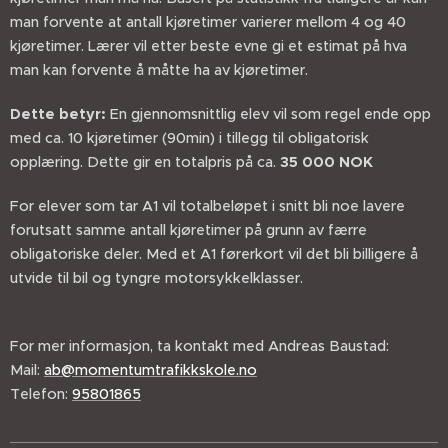
man forvente at antall kjøretimer varierer mellom 4 og 40
kjøretimer. Lærer vil etter beste evne gi et estimat på hva
man kan forvente å måtte ha av kjøretimer.
Dette betyr:
En gjennomsnittlig elev vil som regel ende opp
med ca. 10 kjøretimer (90min) i tillegg til obligatorisk
opplæring. Dette gir en totalpris på ca.
35 000 NOK
For elever som tar A1 vil totalbeløpet i snitt bli noe lavere
forutsatt samme antall kjøretimer på grunn av færre
obligatoriske deler. Med et A1 førerkort vil det bli billigere å
utvide til bil og tyngre motorsykkelklasser.
For mer informasjon, ta kontakt med Andreas Baustad:
Mail:
ab@momentumtrafikkskole.no
Telefon:
95801865